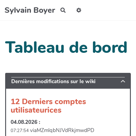
Aller au contenu principal
Sylvain Boyer
Rechercher
Tableau de bord
Dernières modifications sur le wiki
12 Derniers comptes
utilisateurices
04.08.2026 :
viaMZmIqbNJVdRkjmwdPD
07:27:54