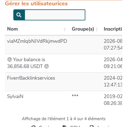
Gérer les utilisateurices
Nom
Groupe(s)
Inscriptio
viaMZmIqbNJVdRkjmwdPD
2026-08-
07:27:54
🤑 Your balance is
2026-04-
36,856.68 USDT 🤑
09:21:06
FiverrBacklinkservices
2024-02-
12:47:13
SylvaiN
***
2019-02-
08:26:38
Affichage de l'élément 1 à 4 sur 4 éléments