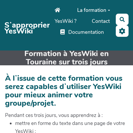
Aller au contenu principal
La formation
Rec
YesWiki ?
Contact
Sʼapproprier
YesWiki
Documentation
Formation à YesWiki en
Touraine sur trois jours
À lʼissue de cette formation vous
serez capables dʼutiliser YesWiki
pour mieux animer votre
groupe/projet.
Pendant ces trois jours, vous apprendrez à :
mettre en forme du texte dans une page de votre
YesWiki ;