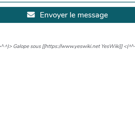
Envoyer le message
>^
^)> Galope sous [[https://www.yeswiki.net YesWiki]] <(^
^