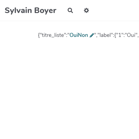
Aller au contenu principal
Sylvain Boyer
Rechercher
{"titre_liste":"
OuiNon
","label":{"1":"Oui"