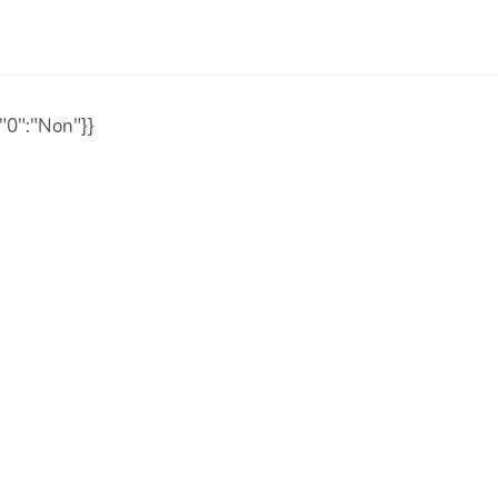
,"0":"Non"}}