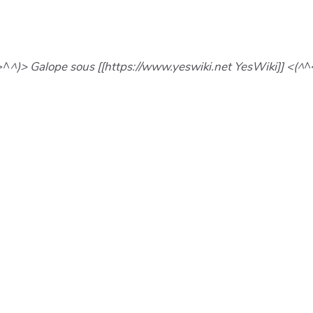
>^
^)> Galope sous [[https://www.yeswiki.net YesWiki]] <(^
^