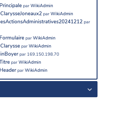
rincipale
par
WikiAdmin
eClarysseJoneaux2
par
WikiAdmin
esActionsAdministratives20241212
par
Formulaire
par
WikiAdmin
eClarysse
par
WikiAdmin
ainBoyer
par 169.150.198.70
Titre
par
WikiAdmin
Header
par
WikiAdmin